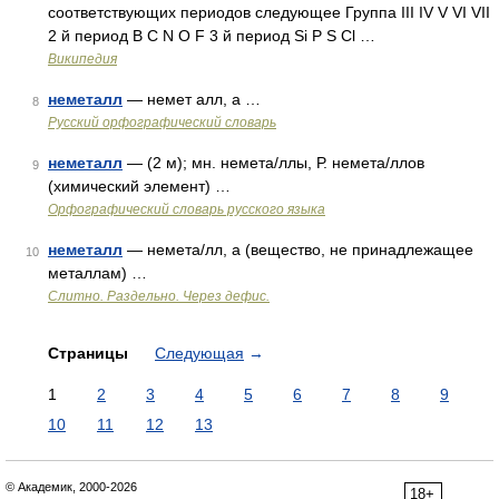
соответствующих периодов следующее Группа III IV V VI VII
2 й период B C N O F 3 й период Si P S Cl …
Википедия
неметалл
— немет алл, а …
8
Русский орфографический словарь
неметалл
— (2 м); мн. немета/ллы, Р. немета/ллов
9
(химический элемент) …
Орфографический словарь русского языка
неметалл
— немета/лл, а (вещество, не принадлежащее
10
металлам) …
Слитно. Раздельно. Через дефис.
Страницы
Следующая
→
1
2
3
4
5
6
7
8
9
10
11
12
13
© Академик, 2000-2026
18+