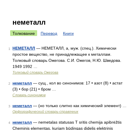
неметалл
Толкование
Перевод
Книги
НЕМЕТАЛЛ
— НЕМЕТАЛЛ, а, муж. (спец.). Химически
1
простое вещество, не принадлежащее к металлам.
Толковый словарь Ожегова. С.И. Ожегов, Н.Ю. Шведова.
1949 1992 …
Толковый словарь Ожегова
неметалл
— сущ., кол во синонимов: 17 • азот (8) • астат
2
(3) • бор (21) • бром …
Словарь синонимов
неметалл
— (но только слитно как химический элемент) …
3
Орфографический словарь-справочник
неметалл
— nemetalas statusas T sritis chemija apibrėžtis
4
Cheminis elementas, kuriam būdingas didelis elektrinis