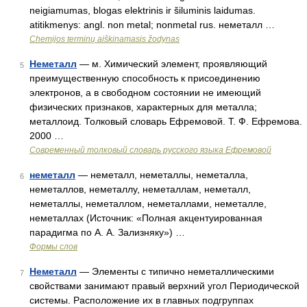
neigiamumas, blogas elektrinis ir šiluminis laidumas.
atitikmenys: angl. non metal; nonmetal rus. неметалл …
Chemijos terminų aiškinamasis žodynas
Неметалл
— м. Химический элемент, проявляющий
5
преимущественную способность к присоединению
электронов, а в свободном состоянии не имеющий
физических признаков, характерных для металла;
металлоид. Толковый словарь Ефремовой. Т. Ф. Ефремова.
2000 …
Современный толковый словарь русского языка Ефремовой
неметалл
— неметалл, неметаллы, неметалла,
6
неметаллов, неметаллу, неметаллам, неметалл,
неметаллы, неметаллом, неметаллами, неметалле,
неметаллах (Источник: «Полная акцентуированная
парадигма по А. А. Зализняку») …
Формы слов
Неметалл
— Элементы с типично неметаллическими
7
свойствами занимают правый верхний угол Периодической
системы. Расположение их в главных подгруппах